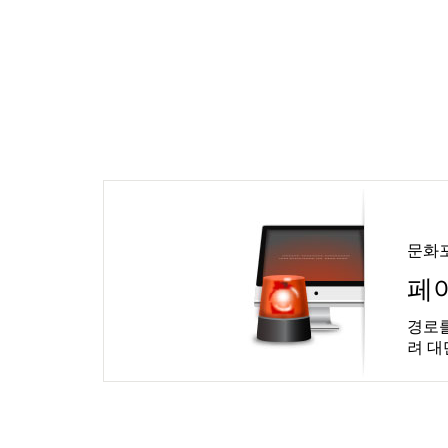
문화
페
경로를
려 대