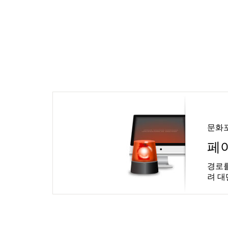
문화
페
경로를
려 대