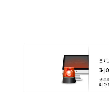
문화
페
경로를
려 대