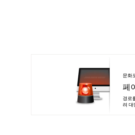
문화
페
경로를
려 대