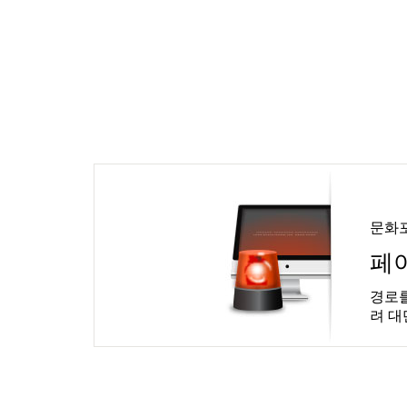
문화
페
경로를
려 대