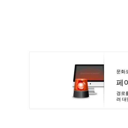
문화
페
경로를
려 대