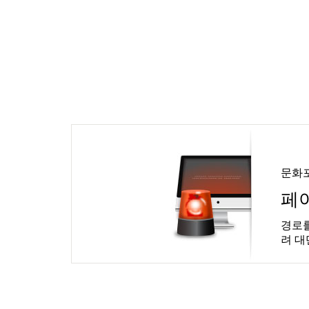
문화
페
경로를
려 대