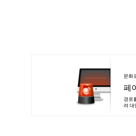
문화
페
경로를
려 대