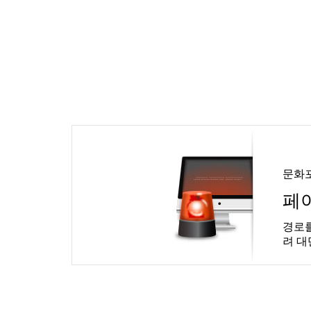
문화
페
경로를
려 대